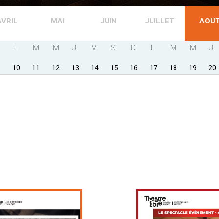
AVRIL
MAI
JUIN
JUILLET
AOU
L
M
M
J
V
S
D
L
M
M
J
10
11
12
13
14
15
16
17
18
19
20