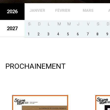
JANVIER
FÉVRIER
MARS
2026
S
D
L
M
M
J
V
S
D
2027
1
2
3
4
5
6
7
8
9
PROCHAINEMENT