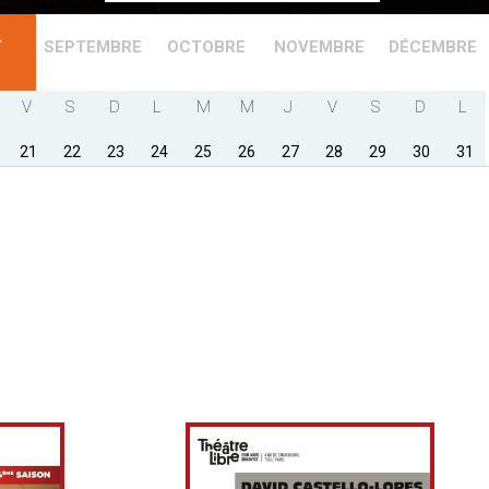
T
SEPTEMBRE
OCTOBRE
NOVEMBRE
DÉCEMBRE
V
S
D
L
M
M
J
V
S
D
L
21
22
23
24
25
26
27
28
29
30
31