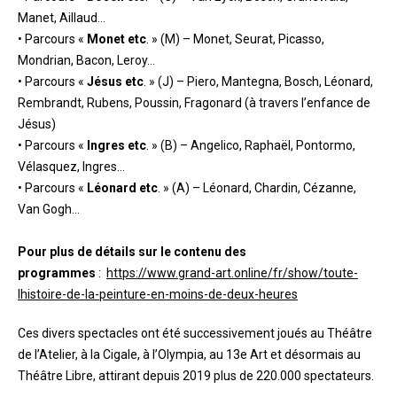
Manet, Aillaud…
• Parcours «
Monet etc
. » (M) – Monet, Seurat, Picasso,
Mondrian, Bacon, Leroy…
• Parcours «
Jésus etc
. » (J) – Piero, Mantegna, Bosch, Léonard,
Rembrandt, Rubens, Poussin, Fragonard (à travers l’enfance de
Jésus)
• Parcours «
Ingres etc
. » (B) – Angelico, Raphaël, Pontormo,
Vélasquez, Ingres…
• Parcours «
Léonard etc
. » (A) – Léonard, Chardin, Cézanne,
Van Gogh…
Pour plus de détails sur le contenu des
programmes
:
https://www.grand-art.online/fr/show/toute-
lhistoire-de-la-peinture-en-moins-de-deux-heures
Ces divers spectacles ont été successivement joués au Théâtre
de l’Atelier, à la Cigale, à l’Olympia, au 13e Art et désormais au
Théâtre Libre, attirant depuis 2019 plus de 220.000 spectateurs.